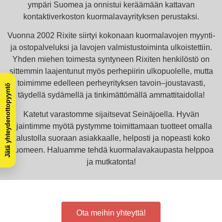
ympäri Suomea ja onnistui keräämään kattavan
kontaktiverkoston kuormalavayrityksen perustaksi.
Vuonna 2002 Rixite siirtyi kokonaan kuormalavojen myynti-
ja ostopalveluksi ja lavojen valmistustoiminta ulkoistettiin.
Yhden miehen toimesta syntyneen Rixiten henkilöstö on
sittemmin laajentunut myös perhepiirin ulkopuolelle, mutta
toimimme edelleen perheyrityksen tavoin–joustavasti,
täydellä sydämellä ja tinkimättömällä ammattitaidolla!
Katetut varastomme sijaitsevat Seinäjoella. Hyvän
sijaintimme myötä pystymme toimittamaan tuotteet omalla
kalustolla suoraan asiakkaalle, helposti ja nopeasti koko
Suomeen. Haluamme tehdä kuormalavakaupasta helppoa
ja mutkatonta!
Ota meihin yhteyttä!